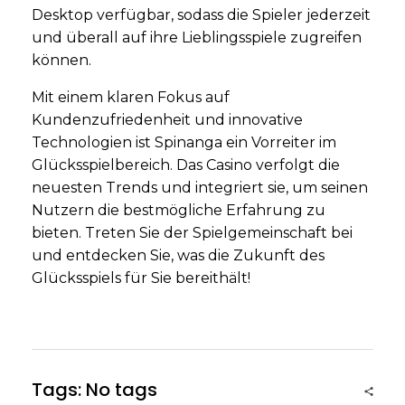
Desktop verfügbar, sodass die Spieler jederzeit
und überall auf ihre Lieblingsspiele zugreifen
können.
Mit einem klaren Fokus auf
Kundenzufriedenheit und innovative
Technologien ist Spinanga ein Vorreiter im
Glücksspielbereich. Das Casino verfolgt die
neuesten Trends und integriert sie, um seinen
Nutzern die bestmögliche Erfahrung zu
bieten. Treten Sie der Spielgemeinschaft bei
und entdecken Sie, was die Zukunft des
Glücksspiels für Sie bereithält!
Tags: No tags