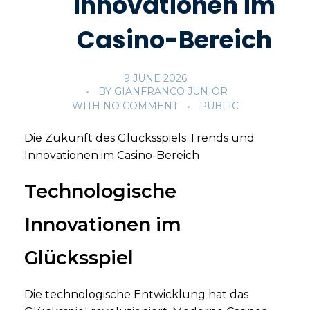
Innovationen im
Casino-Bereich
9 JUNE 2026
BY
GIANFRANCO JUNIOR
WITH
NO COMMENT
PUBLIC
Die Zukunft des Glücksspiels Trends und
Innovationen im Casino-Bereich
Technologische
Innovationen im
Glücksspiel
Die technologische Entwicklung hat das