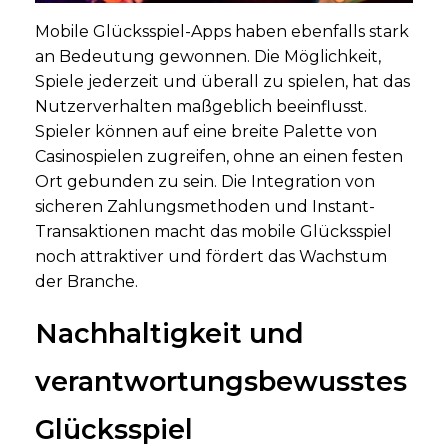
Mobile Glücksspiel-Apps haben ebenfalls stark
an Bedeutung gewonnen. Die Möglichkeit,
Spiele jederzeit und überall zu spielen, hat das
Nutzerverhalten maßgeblich beeinflusst.
Spieler können auf eine breite Palette von
Casinospielen zugreifen, ohne an einen festen
Ort gebunden zu sein. Die Integration von
sicheren Zahlungsmethoden und Instant-
Transaktionen macht das mobile Glücksspiel
noch attraktiver und fördert das Wachstum
der Branche.
Nachhaltigkeit und
verantwortungsbewusstes
Glücksspiel