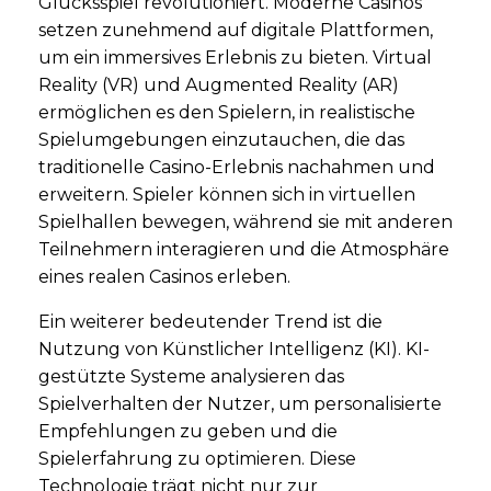
Glücksspiel revolutioniert. Moderne Casinos
setzen zunehmend auf digitale Plattformen,
um ein immersives Erlebnis zu bieten. Virtual
Reality (VR) und Augmented Reality (AR)
ermöglichen es den Spielern, in realistische
Spielumgebungen einzutauchen, die das
traditionelle Casino-Erlebnis nachahmen und
erweitern. Spieler können sich in virtuellen
Spielhallen bewegen, während sie mit anderen
Teilnehmern interagieren und die Atmosphäre
eines realen Casinos erleben.
Ein weiterer bedeutender Trend ist die
Nutzung von Künstlicher Intelligenz (KI). KI-
gestützte Systeme analysieren das
Spielverhalten der Nutzer, um personalisierte
Empfehlungen zu geben und die
Spielerfahrung zu optimieren. Diese
Technologie trägt nicht nur zur