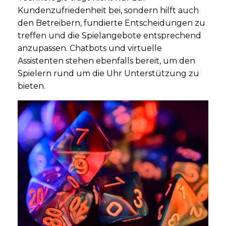
Kundenzufriedenheit bei, sondern hilft auch
den Betreibern, fundierte Entscheidungen zu
treffen und die Spielangebote entsprechend
anzupassen. Chatbots und virtuelle
Assistenten stehen ebenfalls bereit, um den
Spielern rund um die Uhr Unterstützung zu
bieten.