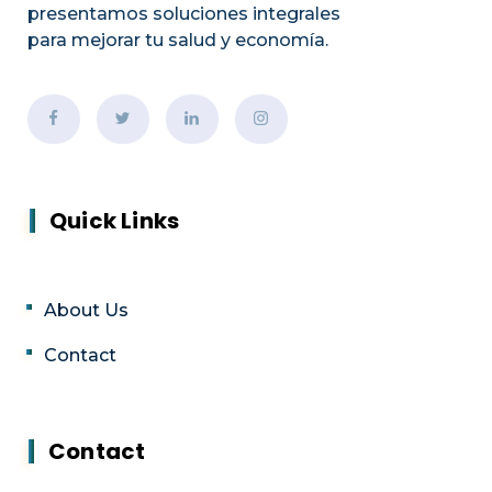
presentamos soluciones integrales
para mejorar tu salud y economía.
Quick Links
About Us
Contact
Contact