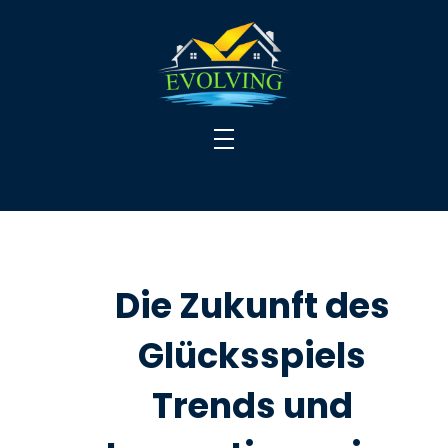
Die Zukunft des
Glücksspiels
Trends und