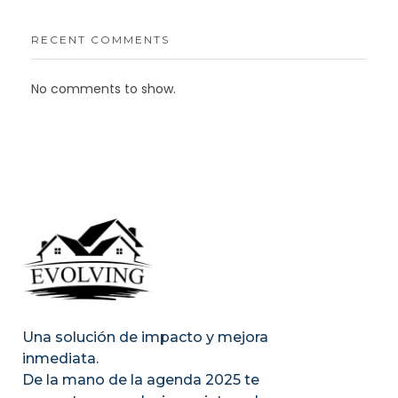
RECENT COMMENTS
No comments to show.
Una solución de impacto y mejora
inmediata.
De la mano de la agenda 2025 te