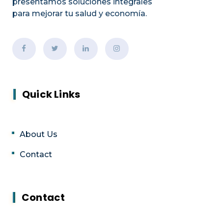
presentamos soluciones integrales
para mejorar tu salud y economía.
Quick Links
About Us
Contact
Contact