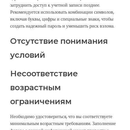
затруднить доступ к учетной записи позднее.
Рекомендуется использовать комбинации символов,
включая буквы, цифры и специальные знаки, чтобы
создать надежный пароль и уменьшить риск взлома.
Отсутствие понимания
условий
Несоответствие
возрастным
ограничениям
Необходимо удостовериться, что вы соответствуете
минимальным возрастным требованиям. Заполнение