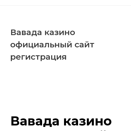
Вавада казино
официальный сайт
регистрация
Вавада казино