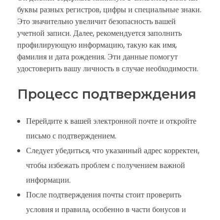
буквы разных регистров, цифры и специальные знаки.
Это значительно увеличит безопасность вашей
учетной записи. Далее, рекомендуется заполнить
профилирующую информацию, такую как имя,
фамилия и дата рождения. Эти данные помогут
удостоверить вашу личность в случае необходимости.
Процесс подтверждения
Перейдите к вашей электронной почте и откройте
письмо с подтверждением.
Следует убедиться, что указанный адрес корректен,
чтобы избежать проблем с получением важной
информации.
После подтверждения почты стоит проверить
условия и правила, особенно в части бонусов и